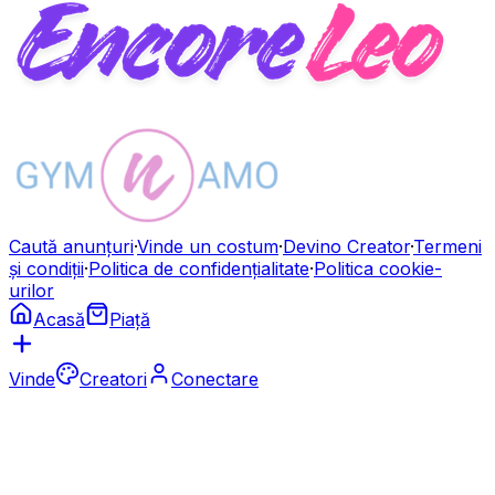
Caută anunțuri
·
Vinde un costum
·
Devino Creator
·
Termeni
și condiții
·
Politica de confidențialitate
·
Politica cookie-
urilor
Acasă
Piață
Vinde
Creatori
Conectare