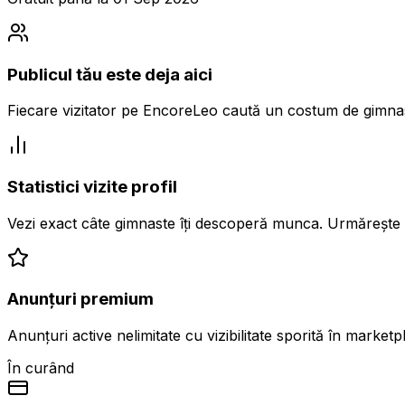
Publicul tău este deja aici
Fiecare vizitator pe EncoreLeo caută un costum de gimnast
Statistici vizite profil
Vezi exact câte gimnaste îți descoperă munca. Urmărește viz
Anunțuri premium
Anunțuri active nelimitate cu vizibilitate sporită în marketpl
În curând