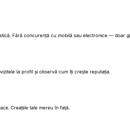
ică. Fără concurență cu mobilă sau electronice — doar gimn
itele la profil și observă cum îți crește reputația.
ace. Creațiile tale mereu în față.