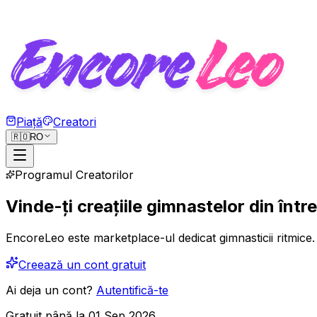
Piață
Creatori
🇷🇴
RO
Programul Creatorilor
Vinde-ți creațiile gimnastelor din înt
EncoreLeo este marketplace-ul dedicat gimnasticii ritmice. 
Creează un cont gratuit
Ai deja un cont?
Autentifică-te
Gratuit până la 01 Sep 2026