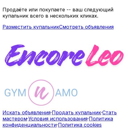
Продаёте или покупаете -- ваш следующий
купальник всего в нескольких кликах.
Разместить купальник
Смотреть объявления
Искать объявления
·
Продать купальник
·
Стать
мастером
·
Условия использования
·
Политика
конфиденциальности
·
Политика cookies